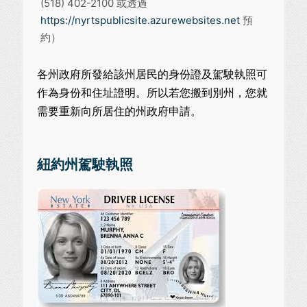
(518) 402-2100 或透過
https://nyrtspublicsite.azurewebsites.net
預
約）
各州政府所發給該州居民的身份證及駕駛執照可
作為身份和住址證明。所以若您搬到別州，您就
需要重新向所居住的州政府申請。
紐約州駕駛執照