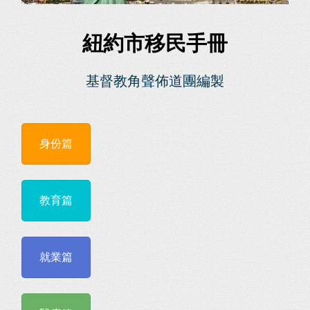
紐約市移民手冊
基督教角聲佈道團編製
身份篇
教育篇
就業篇