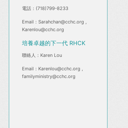
電話：(718)799-8233
Email：Sarahchan@cchc.org ,
Karenlou@cchc.org
培養卓越的下一代 RHCK
聯絡人：Karen Lou
Email：Karenlou@cchc.org ,
familyministry@cchc.org