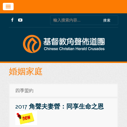
婚姻家庭
四季盟約
2017
角聲
夫妻營：同享生命之恩